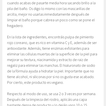
cuando acabas de pasarte media hora sacando brillo a la
pila del baño. Os digo lo mismo con las mascarillas de
arcilla, mejor no usarlas inmediatamente después de
limpiar el baño porque cabrea un poco como se pone el
fregadero.
En la lista de ingredientes, encontráis pulpa de pimiento
rojo coreano, que es rico en vitamina C y E, además de ser
antioxidante. Además, tiene enzimas exfoliantes para
eliminar las células muertas de la superficie de la piel para
mejorar su textura, niacinamida y extracto de raiz de
regaliz para eliminar las manchas. El hialuronato de sodio
de la fórmula ayuda a hidratar la piel. Importante que no
tiene alcohol, ni siliconas por si no os gusta ese acabado.
Por cierto, este producto es vegano.
Respecto al modo de uso, se usa 2 o 3 veces por semana.
Después de la limpieza del rostro, aplicáis una capa
bastante densa de producto y lo dejáis unos 10 o 15