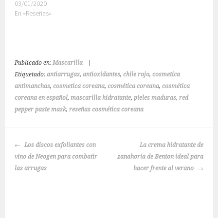
03/01/2020
En «Reseñas»
Publicado en:
Mascarilla
|
Etiquetado:
antiarrugas
,
antioxidantes
,
chile rojo
,
cosmetica
antimanchas
,
cosmetica coreana
,
cosmética coreana
,
cosmética
coreana en español
,
mascarilla hidratante
,
pieles maduras
,
red
pepper paste mask
,
reseñas cosmética coreana
NAVEGACIÓN
Los discos exfoliantes con
La crema hidratante de
DE
vino de Neogen para combatir
zanahoria de Benton ideal para
ENTRADAS
las arrugas
hacer frente al verano