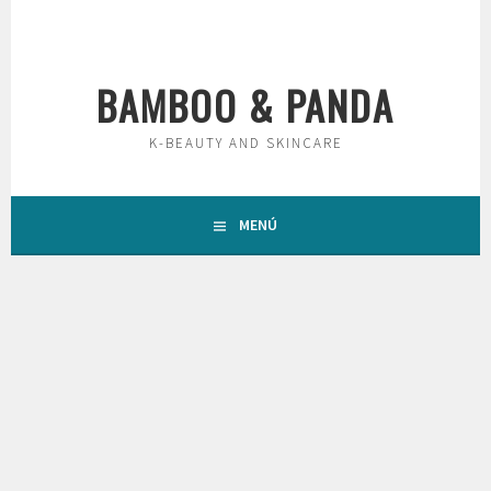
Saltar
al
contenido
BAMBOO & PANDA
K-BEAUTY AND SKINCARE
MENÚ