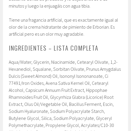
minutos y luego la enjuagáis con agua tibia.
Tiene una fragancia artificial, que es exactamente igual al
olor de la crema hidratante de pimiento de Erborian. Es
artificial pero es un olor muy agradable.
INGREDIENTES – LISTA COMPLETA
Aqua/​Water, Glycerin, Niacinamide, Cetearyl Olivate, 1,2-
Hexanediol, Squalane, Sorbitan Olivate, Prunus Amygdalus
Dulcis (Sweet Almond) Oil, Isononyl Isononanoate, Ci
77491/​Iron Oxides, Avena Sativa Kernel Oil, Cetearyl
Alcohol, Capsicum Annuum Fruit Extract, Hippophae
Rhamnoides Fruit Oil, Glycyrrhiza Glabra (Licorice) Root
Extract, Olus Oil/​Vegetable Oil, Bacillus Ferment, Escin,
Sodium Hyaluronate, Sodium Polyacrylate Starch,
Butylene Glycol, Silica, Sodium Polyacrylate, Glyceryl
Polymethacrylate, Propylene Glycol, Acrylates/​C10-30