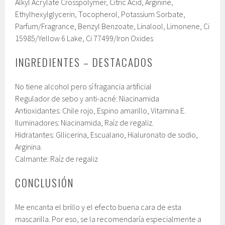
Alkyl Acrylate Crosspolymer, Citric Acid, Arginine,
Ethylhexylglycerin, Tocopherol, Potassium Sorbate,
Parfum/​Fragrance, Benzyl Benzoate, Linalool, Limonene, Ci
15985/​Yellow 6 Lake, Ci 77499/​Iron Oxides
INGREDIENTES – DESTACADOS
No tiene alcohol pero sí fragancia artificial
Regulador de sebo y anti-acné: Niacinamida
Antioxidantes: Chile rojo, Espino amarillo, Vitamina E.
Iluminadores: Niacinamida, Raíz de regaliz.
Hidratantes: Gllicerina, Escualano, Hialuronato de sodio,
Arginina.
Calmante: Raíz de regaliz
CONCLUSIÓN
Me encanta el brillo y el efecto buena cara de esta
mascarilla. Por eso, se la recomendaría especialmente a