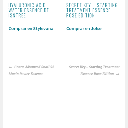
HYALURONIC ACID
SECRET KEY – STARTING
WATER ESSENCE DE
TREATMENT ESSENCE
ISNTREE
ROSE EDITION
Comprar en Stylevana
Comprar en Jolse
NAVEGACIÓN
Cosrx Advanced Snail 96
Secret Key – Starting Treatment
DE
Mucin Power Essence
Essence Rose Edition
ENTRADAS