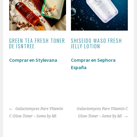
GREEN TEA FRESH TONER
SHISEIDO WASO FRESH
DE ISNTREE
JELLY LOTION
Comprar en Stylevana
Comprar en Sephora
España
NAVEGACIÓN
Galactomyces Pure Vitamin
Galactomyces Pure Vitamin C
DE
C Glow Toner – Some by Mi
Glow Toner – Some by Mi
ENTRADAS