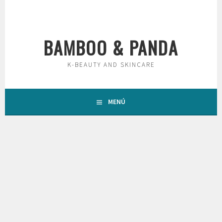
Saltar
al
contenido
BAMBOO & PANDA
K-BEAUTY AND SKINCARE
MENÚ