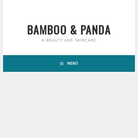
Saltar
al
contenido
BAMBOO & PANDA
K-BEAUTY AND SKINCARE
MENÚ