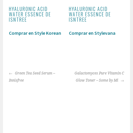
HYALURONIC ACID
HYALURONIC ACID
WATER ESSENCE DE
WATER ESSENCE DE
ISNTREE
ISNTREE
Comprar en Style Korean
Comprar en Stylevana
NAVEGACIÓN
Green Tea Seed Serum –
Galactomyces Pure Vitamin C
DE
Innisfree
Glow Toner – Some by Mi
ENTRADAS