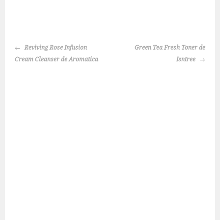
NAVEGACIÓN
Reviving Rose Infusion
Green Tea Fresh Toner de
DE
Cream Cleanser de Aromatica
Isntree
ENTRADAS