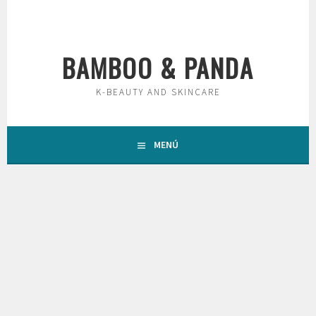
Saltar
al
contenido
BAMBOO & PANDA
K-BEAUTY AND SKINCARE
MENÚ