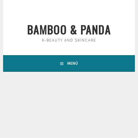
Saltar
al
contenido
BAMBOO & PANDA
K-BEAUTY AND SKINCARE
MENÚ