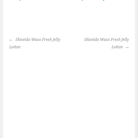
NAVEGACIÓN
Shiseido Waso Fresh Jelly
Shiseido Waso Fresh Jelly
DE
Lotion
Lotion
ENTRADAS