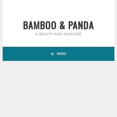
Saltar
al
contenido
BAMBOO & PANDA
K-BEAUTY AND SKINCARE
MENÚ