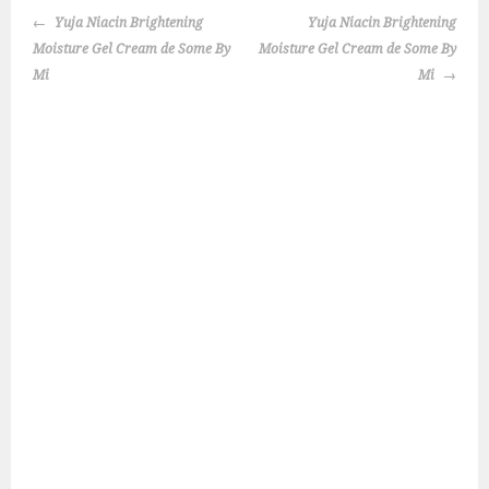
NAVEGACIÓN
Yuja Niacin Brightening
Yuja Niacin Brightening
DE
Moisture Gel Cream de Some By
Moisture Gel Cream de Some By
ENTRADAS
Mi
Mi