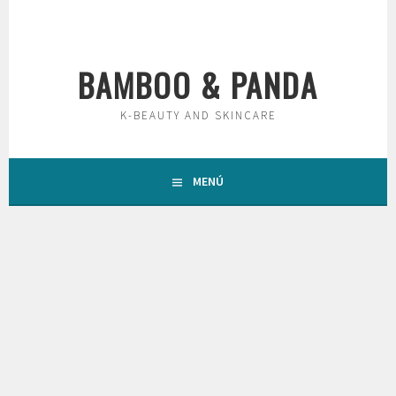
Saltar
al
contenido
BAMBOO & PANDA
K-BEAUTY AND SKINCARE
MENÚ