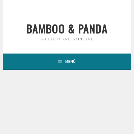
Saltar
al
contenido
BAMBOO & PANDA
K-BEAUTY AND SKINCARE
MENÚ