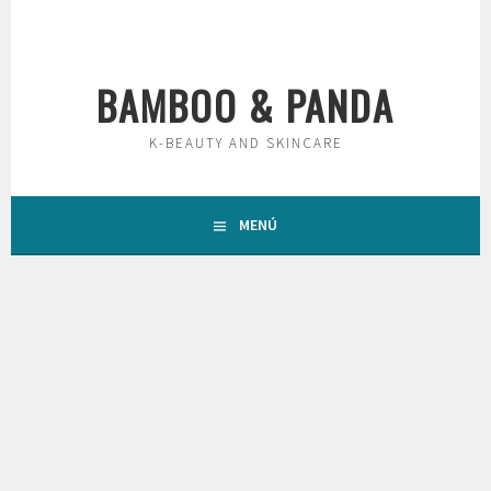
Saltar
al
contenido
BAMBOO & PANDA
K-BEAUTY AND SKINCARE
MENÚ