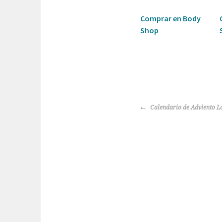
Comprar en Body
Shop
NAVEGACIÓN
Calendario de Adviento L
DE
ENTRADAS