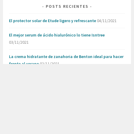
POSTS RECIENTES
El protector solar de Etude ligero y refrescante
04/11/2021
El mejor serum de ácido hialurónico lo tiene Isntree
03/11/2021
La crema hidratante de zanahoria de Benton ideal para hacer
frente al verano
02/11/2021
La mascarilla de chile rojo de Erborian que te cambiará la
cara
27/10/2021
Los discos exfoliantes con vino de Neogen para combatir las
arrugas
21/10/2021
RECENT COMMENTS