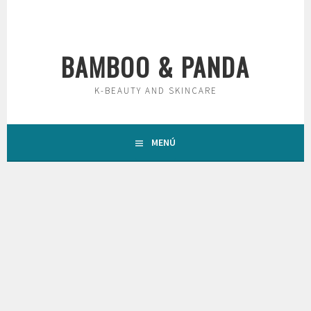
Saltar
al
contenido
BAMBOO & PANDA
K-BEAUTY AND SKINCARE
MENÚ