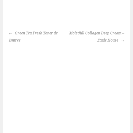
NAVEGACIÓN
Green Tea Fresh Toner de
Moistfull Collagen Deep Cream –
DE
Isntree
Etude House
ENTRADAS