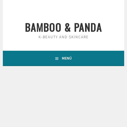
Saltar
al
contenido
BAMBOO & PANDA
K-BEAUTY AND SKINCARE
MENÚ