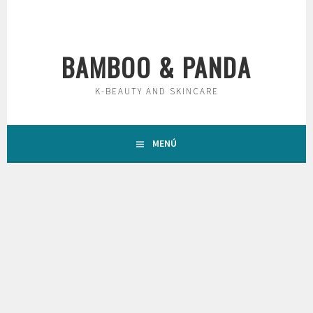
Saltar
al
contenido
BAMBOO & PANDA
K-BEAUTY AND SKINCARE
MENÚ