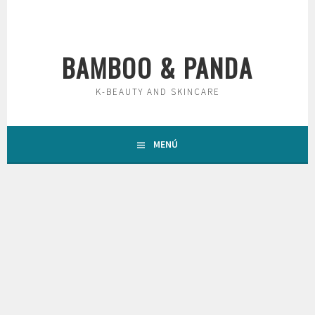
Saltar
al
contenido
BAMBOO & PANDA
K-BEAUTY AND SKINCARE
MENÚ