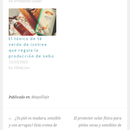
En «Protector Solar»
El tónico de té
verde de Isntree
que regula la
producción de sebo
13/10/2021
En «Tónicos»
Publicado en:
Maquillaje
NAVEGACIÓN
¿Tu piel es madura, sensible
El protector solar físico para
DE
y con arrugas? Esta crema de
pieles secas y sensibles de