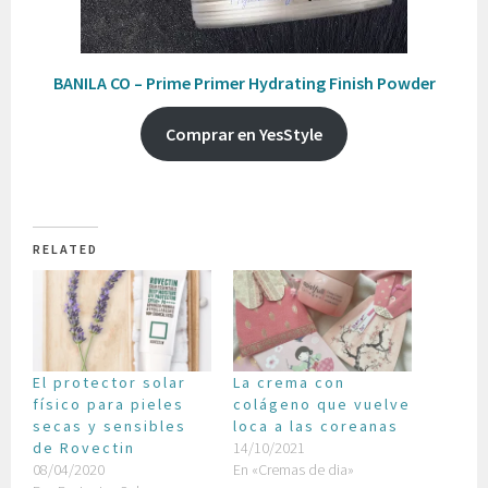
BANILA CO – Prime Primer Hydrating Finish Powder
Comprar en YesStyle
RELATED
El protector solar
La crema con
físico para pieles
colágeno que vuelve
secas y sensibles
loca a las coreanas
de Rovectin
14/10/2021
08/04/2020
En «Cremas de dia»