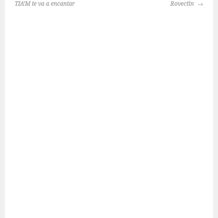
ENTRADAS
TIA’M te va a encantar
Rovectin